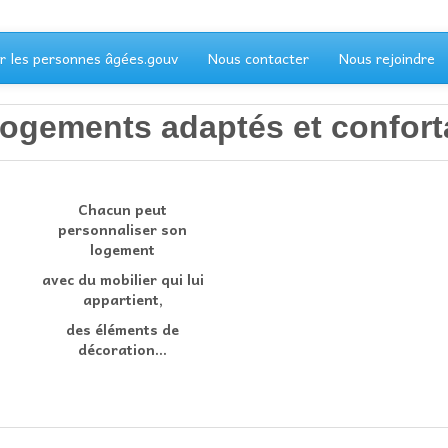
r les personnes âgées.gouv
Nous contacter
Nous rejoindre
logements adaptés et confort
Chacun peut
personnaliser son
logement
avec du mobilier qui lui
appartient,
des éléments de
décoration…