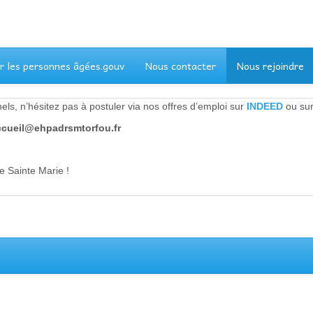
r les personnes âgées.gouv
Nous contacter
Nous rejoindre
els, n’hésitez pas à postuler via nos offres d’emploi sur
INDEED
ou su
ccueil@ehpadrsmtorfou.fr
e Sainte Marie !