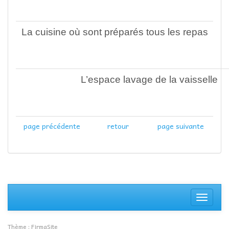
La cuisine où sont préparés tous les repas
L’espace lavage de la vaisselle
page précédente
retour
page suivante
Affiche
la
navigati
Thème :
FirmaSite