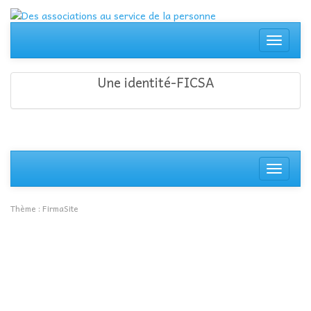
Aller
au
contenu
Affiche
la
navigati
Une identité-FICSA
Affiche
la
navigati
Thème :
FirmaSite